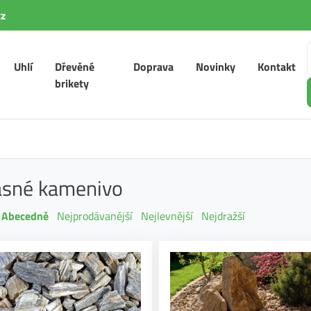
z
Uhlí
Dřevěné
Doprava
Novinky
Kontakt
brikety
asné kamenivo
Abecedně
Nejprodávanější
Nejlevnější
Nejdražší