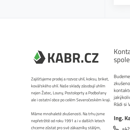
Konta
spole
Budeme v
Zajišťujeme prodej a rozvoz uhlí, koksu, briket,
zkušeno
kovářského uhlí. Naše sklady zásobují uhlím
kontakto
nejen Žatec, Louny, Postoloprty a Podbořany
jakýkoli
ale i ostatní obce po celém Severočeském kraji.
Rádi si
Máme mnohaleté zkušenosti. Na trhu jsme
Ing. K
nepřetržitě od roku 1991 a i v dalších letech
chceme zůstat pro své zákazníky stálým,
+42