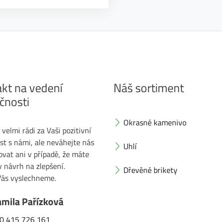
kt na vedení
Náš sortiment
čnosti
Okrasné kamenivo
elmi rádi za Vaši pozitivní
st s námi, ale neváhejte nás
Uhlí
vat ani v případě, že máte
v návrh na zlepšení.
Dřevěné brikety
 Vás vyslechneme.
amila Pařízková
0 415 726 161