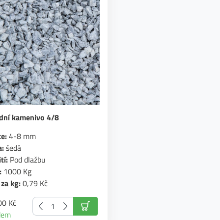
odní kamenivo 4/8
e:
4-8 mm
a:
šedá
tí:
Pod dlažbu
:
1000 Kg
za kg:
0,79 Kč
00 Kč
dem