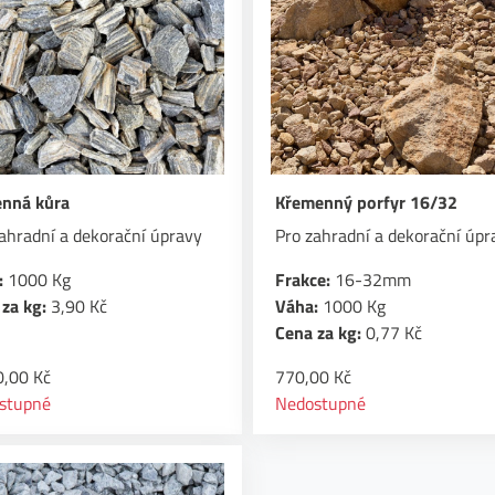
nná kůra
Křemenný porfyr 16/32
ahradní a dekorační úpravy
Pro zahradní a dekorační úpr
:
1000 Kg
Frakce:
16-32mm
za kg:
3,90 Kč
Váha:
1000 Kg
Cena za kg:
0,77 Kč
0,00 Kč
770,00 Kč
stupné
Nedostupné