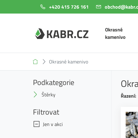
+420 415 726 161
obchod@kabr.c
Okrasné
kamenivo
Okrasné kamenivo
Okr
Podkategorie
Štěrky
Řazení:
Filtrovat
Jen v akci