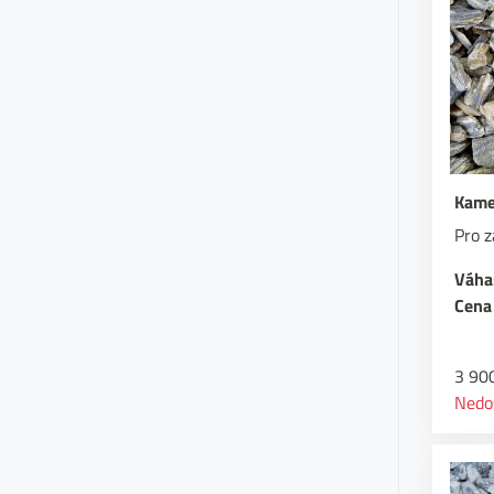
Kame
Pro z
Váha
Cena 
3 90
Nedo