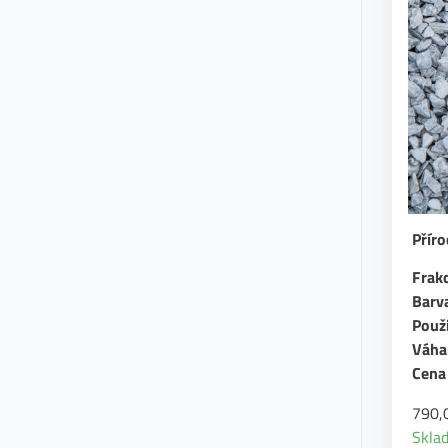
Přír
Frakc
Barv
Použi
Váha
Cena 
790,
Skla